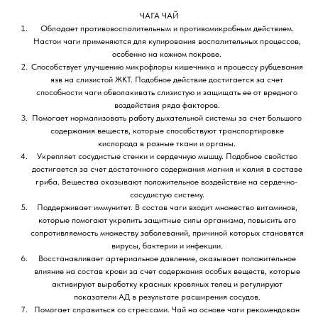
ЧАГА ЧАЙ
Обладает противовоспалительным и противомикробным действием.
Настои чаги применяются для купирования воспалительных процессов,
особенно на кожном покрове.
Способствует улучшению микрофлоры кишечника и процессу рубцевания
язв на слизистой ЖКТ. Подобное действие достигается за счет
способности чаги обволакивать слизистую и защищать ее от вредного
воздействия ряда факторов.
Помогает нормализовать работу дыхательной системы за счет большого
содержания веществ, которые способствуют транспортировке
кислорода в разные ткани и органы.
Укрепляет сосудистые стенки и сердечную мышцу. Подобное свойство
достигается за счет достаточного содержания магния и калия в составе
гриба. Вещества оказывают положительное воздействие на сердечно-
сосудистую систему.
Поддерживает иммунитет. В состав чаги входит множество витаминов,
которые помогают укрепить защитные силы организма, повысить его
сопротивляемость множеству заболеваний, причиной которых становятся
вирусы, бактерии и инфекции.
Восстанавливает артериальное давление, оказывает положительное
влияние на состав крови за счет содержания особых веществ, которые
активируют выработку красных кровяных телец и регулируют
показатели АД в результате расширения сосудов.
Помогает справиться со стрессами. Чай на основе чаги рекомендован